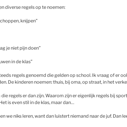
n diverse regels op te noemen:
 schoppen, knijpen”
g je niet pijn doen”
uwen in de klas”
teeds regels genoemd die gelden op school. Ik vraag of er o
en. De kinderen noemen: thuis, bij oma, op straat, in het verkeer
ie regels er dan zijn. Waarom zijn er eigenlijk regels bij spor
et is even stil in de klas, maar dan…
n we niks leren, want dan luistert niemand naar de juf. Dan lee