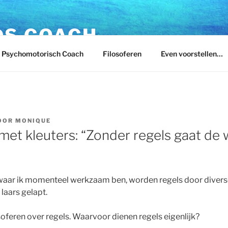
DS COACH
Psychomotorisch Coach
Filosoferen
Even voorstellen…
OOR
MONIQUE
met kleuters: “Zonder regels gaat de
 waar ik momenteel werkzaam ben, worden regels door divers
laars gelapt.
soferen over regels. Waarvoor dienen regels eigenlijk?