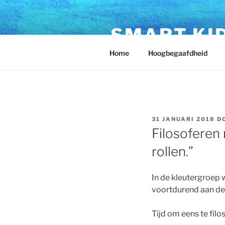
SMART KI
Home
Hoogbegaafdheid
31 JANUARI 2018
D
Filosoferen 
rollen.”
In de kleutergroep
voortdurend aan de 
Tijd om eens te filo